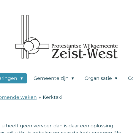
eringen
Gemeente zijn
Organisatie
C
komende weken
»
Kerktaxi
r u heeft geen vervoer, dan is daar een oplossing
ktaxi wil u thuis ophalen en naar de kerk brengen. Na