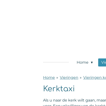
Ga
direct
naar
de
hoofdinhoud
Home
Vi
Home
»
Vieringen
»
Vieringen 
Kerktaxi
Als u naar de kerk wilt gaan, maa
voor. Een vrijwilliger van de ker