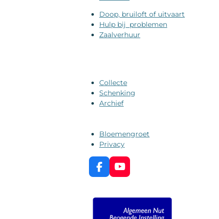
Doop, bruiloft of uitvaart
Hulp bij problemen
Zaalverhuur
Collecte
Schenking
Archief
Bloemengroet
Privacy
F
Y
a
o
c
u
e
T
b
u
o
b