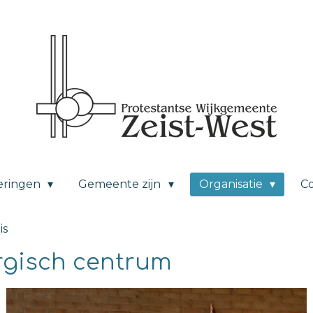
eringen
Gemeente zijn
Organisatie
C
is
urgisch centrum