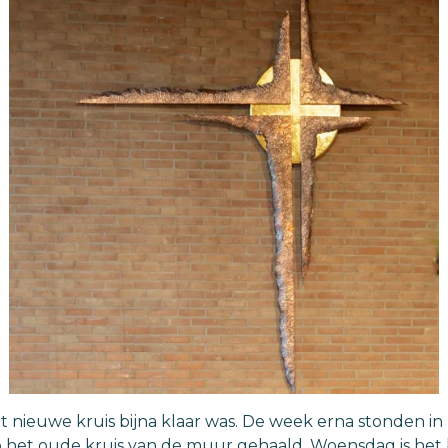
 nieuwe kruis bijna klaar was. De week erna stonden in 
 het oude kruis van de muur gehaald. Woensdag is het b