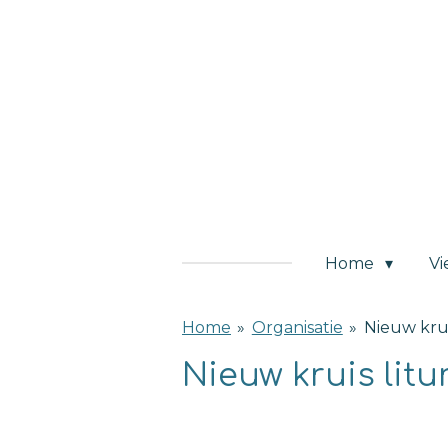
Ga
direct
naar
de
hoofdinhoud
Home
Vi
Home
»
Organisatie
»
Nieuw kru
Nieuw kruis lit