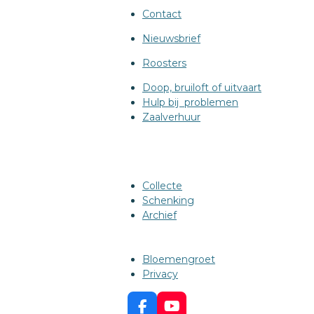
Contact
Nieuwsbrief
Roosters
Doop, bruiloft of uitvaart
Hulp bij problemen
Zaalverhuur
Collecte
Schenking
Archief
Bloemengroet
Privacy
F
Y