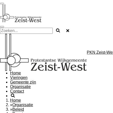
Ga
direct
naar
de
hoofdinhoud
PKN Zeist-We
Home
Vieringen
Gemeente zijn
Organisatie
Contact
Home
»
Organisatie
»
Beleid