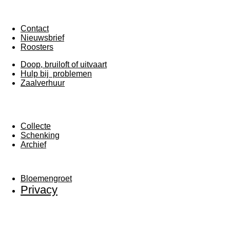
Contact
Nieuwsbrief
Roosters
Doop, bruiloft of uitvaart
Hulp bij problemen
Zaalverhuur
Collecte
Schenking
Archief
Bloemengroet
Privacy
F
Y
a
o